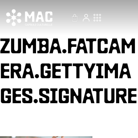
Aller
au
contenu
ZUMBA.FATCAM
ERA.GETTYIMA
GES.SIGNATURE
Par
Thomas Hulaud
/
10 octobre 2023