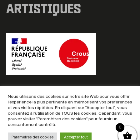
ARTISTIQUES
Nous utilisons des cookies sur notre site Web pour vous offrir
l'expérience la plus pertinente en mémorisant vos préférences
et vos visites répétées. En cliquant sur "Accepter tout", vous
Copyright © 2025 – Billetterie MAC
consentez à l'utilisation de TOUS les cookies. Cependant, vous
Mentions légales
–
Politique de confidentialité
–
CGU &
pouvez visiter "Paramètres des cookies" pour fournir un
consentement contrôlé.
CGV
0
Paramètres des cookies
Accepter tout