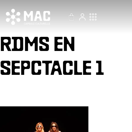
Aller
au
contenu
RDMS EN
SEPCTACLE 1
Par
Gest Billetterie
/
17 juillet 2024