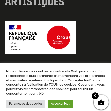
ARTISTIQUES
Nous utilisons des cookies sur notre site Web pour vous offrir
l'expérience la plus pertinente en mémorisant vos préférences
et vos visites répétées. En cliquant sur "Accepter tout", vous
Copyright © 2025 – Billetterie MAC
consentez à l'utilisation de TOUS les cookies. Cependant, vous
Mentions légales
–
Politique de confidentialité
–
CGU &
pouvez visiter "Paramètres des cookies" pour fournir un
consentement contrôlé.
CGV
0
Paramètres des cookies
Accepter tout