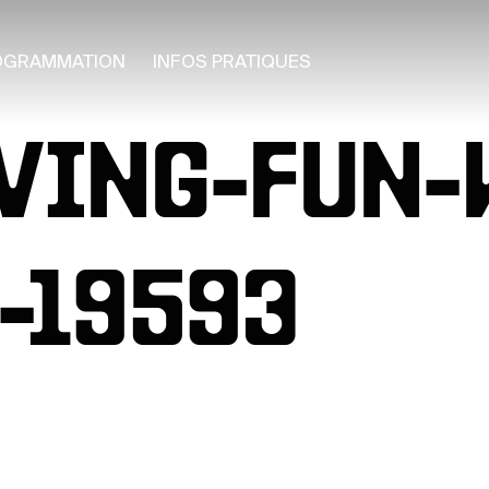
OGRAMMATION
INFOS PRATIQUES
AVING-FUN
-19593