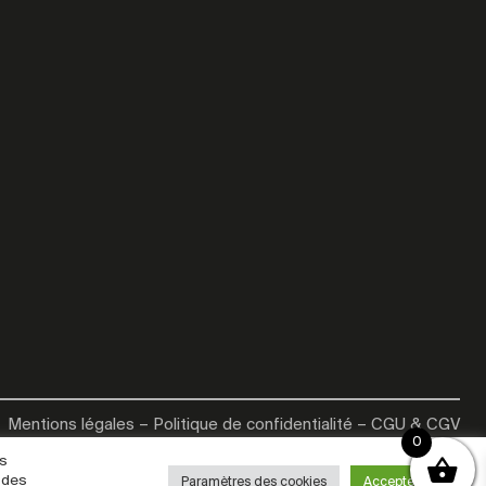
Mentions légales
–
Politique de confidentialité
–
CGU & CGV
0
es
 des
Paramètres des cookies
Accepter tout