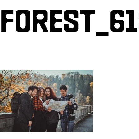
FOREST_61
Par
Gest Billetterie
/
20 février 2026