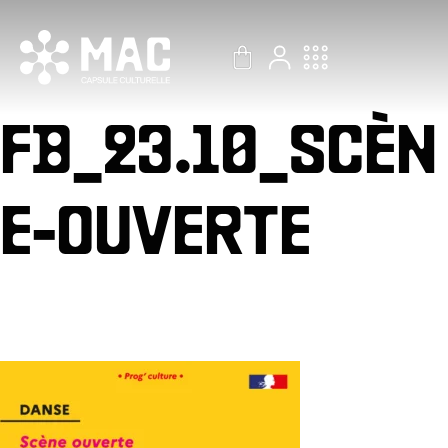
Aller
au
contenu
FB_23.10_SCÈN
E-OUVERTE
Par
Gest Billetterie
/
18 octobre 2022