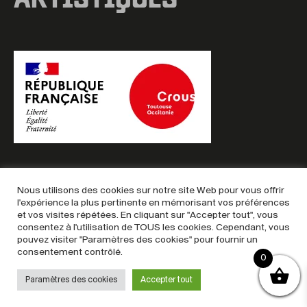
ARTISTIQUES
Nous utilisons des cookies sur notre site Web pour vous offrir
l'expérience la plus pertinente en mémorisant vos préférences
et vos visites répétées. En cliquant sur "Accepter tout", vous
Copyright © 2025 – Billetterie MAC
consentez à l'utilisation de TOUS les cookies. Cependant, vous
Mentions légales
–
Politique de confidentialité
–
CGU &
pouvez visiter "Paramètres des cookies" pour fournir un
consentement contrôlé.
CGV
0
Paramètres des cookies
Accepter tout