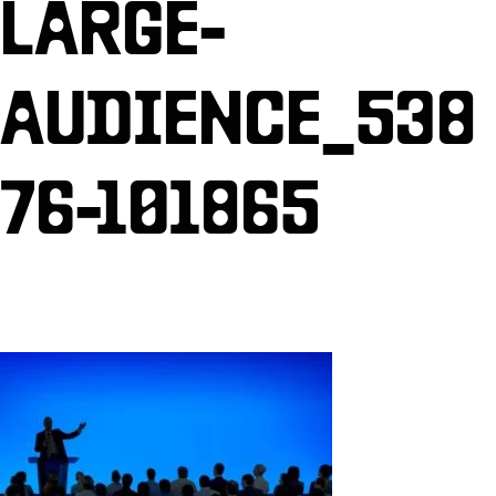
LARGE-
AUDIENCE_538
76-101865
Par
Gest Billetterie
/
20 février 2026