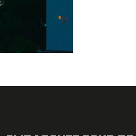
←
Fichier média précédent