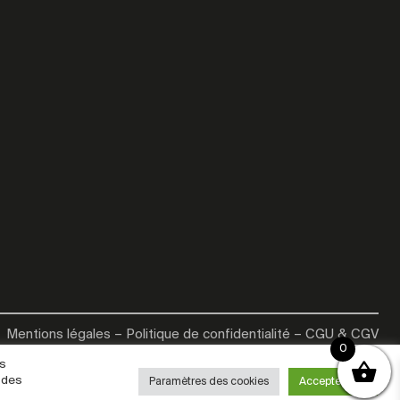
Mentions légales
–
Politique de confidentialité
–
CGU & CGV
0
es
 des
Paramètres des cookies
Accepter tout