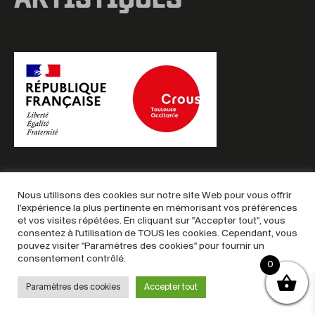
ARTISTIQUES
Nous utilisons des cookies sur notre site Web pour vous offrir
l'expérience la plus pertinente en mémorisant vos préférences
et vos visites répétées. En cliquant sur "Accepter tout", vous
Copyright © 2025 – Billetterie MAC
consentez à l'utilisation de TOUS les cookies. Cependant, vous
Mentions légales
–
Politique de confidentialité
–
CGU &
pouvez visiter "Paramètres des cookies" pour fournir un
consentement contrôlé.
CGV
0
Paramètres des cookies
Accepter tout