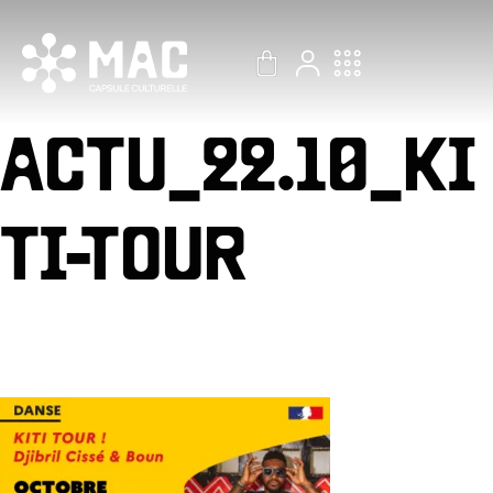
Aller
au
contenu
ACTU_22.10_KI
TI-TOUR
Par
Gest Billetterie
/
17 octobre 2022