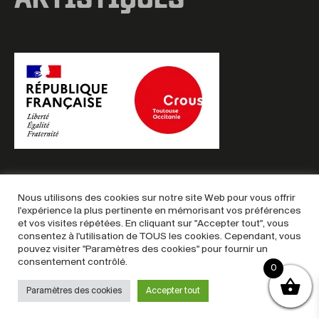
ARTISTIQUES
Nous utilisons des cookies sur notre site Web pour vous offrir
l'expérience la plus pertinente en mémorisant vos préférences
et vos visites répétées. En cliquant sur "Accepter tout", vous
Copyright © 2025 – Billetterie MAC
consentez à l'utilisation de TOUS les cookies. Cependant, vous
Mentions légales
–
Politique de confidentialité
–
CGU &
pouvez visiter "Paramètres des cookies" pour fournir un
consentement contrôlé.
CGV
0
Paramètres des cookies
Accepter tout