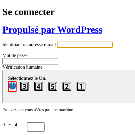
Se connecter
Propulsé par WordPress
Identifiant ou adresse e-mail
Mot de passe
Vérification humaine
Sélectionnez le Un.
3️⃣
4️⃣
5️⃣
2️⃣
1️⃣
Prouvez que vous n’êtes pas une machine
9 + 4 =