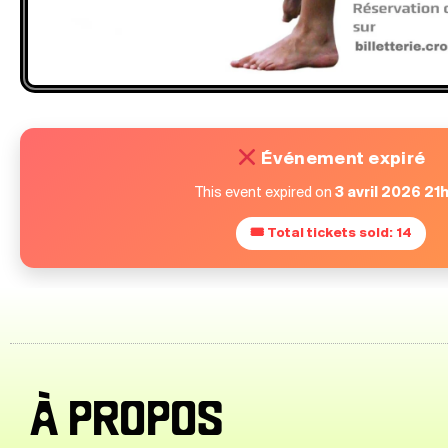
Événement expiré
This event expired on
3 avril 2026 21
🎟 Total tickets sold: 14
À PROPOS