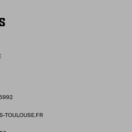
S
E
75992
S-TOULOUSE.FR